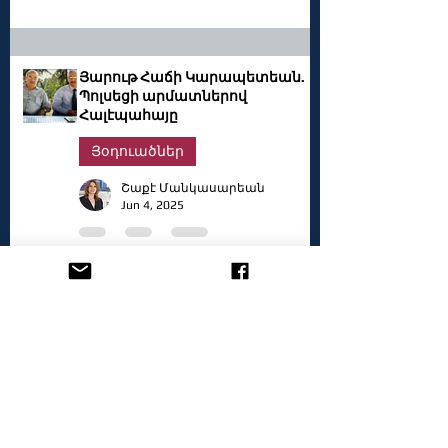
Յարութ Հաճի Կարապետեան.
Պոլսեցի արմատներով
Հալէպահայը
Յօդուածներ
Շաքէ Մանկասարեան
Jun 4, 2025
«Նեղոսէն մինչեւ Օնթարիօ լիճ»`
իւրայատուկ յուշագրութիւն մը
Հարցրազրոյց
Շաքէ Մանկասարեան
May 30, 2025