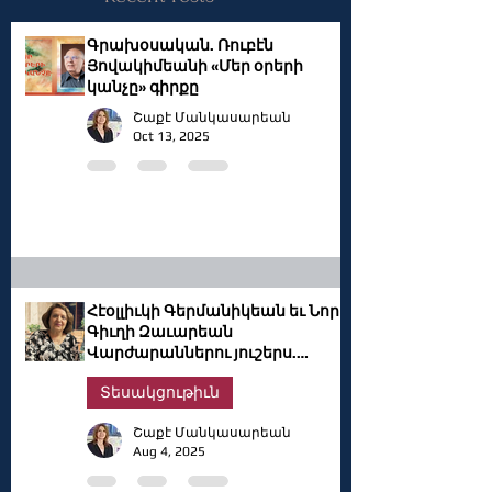
Գրախօսական. Ռուբէն
Յովակիմեանի «Մեր օրերի
կանչը» գիրքը
Շաքէ Մանկասարեան
Oct 13, 2025
Հէօլլիւկի Գերմանիկեան եւ Նոր
Գիւղի Զաւարեան
Վարժարաններու յուշերս.
Արաքսի Վարդանեան
Տեսակցութիւն
Մոսկոֆեան
Շաքէ Մանկասարեան
Aug 4, 2025