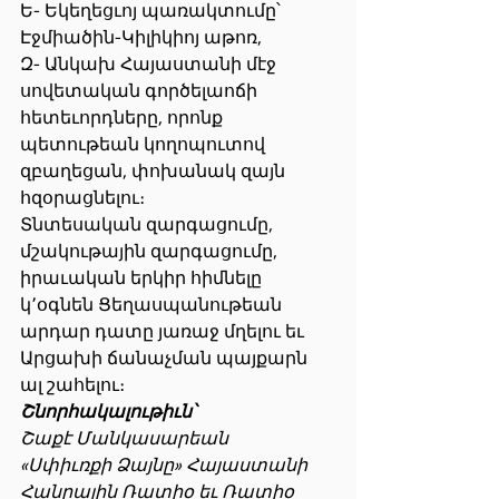
Ե- Եկեղեցւոյ պառակտումը՝ 
Էջմիածին-Կիլիկիոյ աթոռ,
Զ- Անկախ Հայաստանի մէջ 
սովետական գործելաոճի 
հետեւորդները, որոնք 
պետութեան կողոպուտով 
զբաղեցան, փոխանակ զայն 
հզօրացնելու։
Տնտեսական զարգացումը, 
մշակութային զարգացումը, 
իրաւական երկիր հիմնելը 
կ՚օգնեն Ցեղասպանութեան 
արդար դատը յառաջ մղելու եւ 
Արցախի ճանաչման պայքարն 
ալ շահելու։
Շնորհակալութիւն՝
Շաքէ Մանկասարեան
«Սփիւռքի Ձայնը» Հայաստանի 
Հանրային Ռատիօ եւ Ռատիօ 