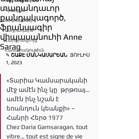
Խմբագրական
տաղանդաւոր
Գրական
քանդակագործ,
Յօդուածներ
ֆրանսագիր
Անդրադարձ
վիպասանուհի Anne
Հարցրազրոյց
Sarag
Հասարակութիւն
✎ 
ՇԱՔԷ ՄԱՆԿԱՍԱՐԵԱՆ 
 ՅՈՒԼԻՍ 
1, 2023
«Տարիա Կամսարականի 
մէջ ամէն ինչ կը  թրթռայ… 
ամէն ինչ նշան է 
եռանդուն կեանքի» – 
Հանրի Հերօ 1977
Chez Daria Gamsaragan, tout 
vibre… tout est signe de vie 