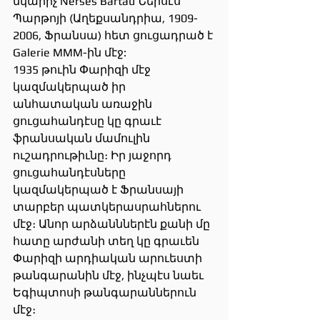
նկարիչ Nersès Bartau Ներսէս 
Պարթոյի (Աղեքսանդրիա, 1909-
2006, Ֆրանսա) հետ ցուցադրած է 
Galerie MMM-ին մէջ:
1935 թուին Փարիզի մէջ 
կազմակերպած իր 
անհատական առաջին 
ցուցահանդէսը կը գրաւէ 
ֆրանսական մամուլին 
ուշադրութիւնը։ Իր յաջորդ 
ցուցահանդէսները 
կազմակերպած է Ֆրանսայի 
տարբեր պատկերասրահներու 
մէջ։ Անոր արձանններէն քանի մը 
հատը արժանի տեղ կը գրաւեն 
Փարիզի արդիական արուեստի 
թանգարանին մէջ, ինչպէս նաեւ 
Եգիպտոսի թանգարաններուն 
մէջ։