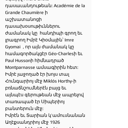
դասաւանդութեան: Académie de la 
Grande Chaumière ի 
աշխատանոցի 
դասախօսութիւններու 
ժամանակ կը  հանդիպի գրող եւ 
լրագրող Իմրէ Կիօմային՝ Imre 
Gyomai  , որ այն ժամանակ կը 
համագործակցէր Géo-Charlesի եւ 
Paul Hussonի հիմնադրած  
Montparnasse ամսագիրին հետ: 
Իմրէ յաջողած էր խոյս տալ  
Հունգարիոյ մէջ Miklós Horthy-ի  
բռնաճնշումներէն բայց եւ 
այնպէս գերութեան մէջ ապրելով 
տառապած էր Սիպերիոյ  
բանտերուն մէջ:
Իմրէն եւ Տարիան կ’ամուսնանան 
Աղէքսանդրիոյ մէջ 1926 