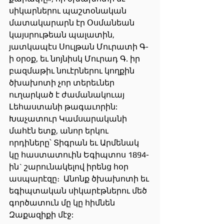
սիկարներու պաշտօնական 
մատակարարն էր Օսմանեան 
կայսրութեան պալատին, 
յատկապէս Սուլթան Մուրատի Գ-
ի օրօք, եւ նոյնիսկ Մուրադ Գ. իր 
բազմաթիւ նուէրներու կողքին 
ծխախոտի չոր տերեւներ 
ուղարկած է ժամանակուայ 
Լեհաստանի թագաւորին:
Խաչատուր Կամսարականի 
մահէն ետք, անոր երկու 
որդիները՝ Տիգրան եւ Արմենակ  
կը հաստատուին Եգիպտոս 1894-
ին` շարունակելով իրենց հօր 
ասպարէզը։  Անոնք ծխախոտի եւ 
եգիպտական սիկարէթներու մեծ 
գործատուն մը կը հիմնեն 
Զաքազիքի մէջ: