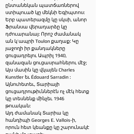
ընտանեկան պատճառներով 
ստիպուած կը մեկնի Եգիպտոս: 
Երբ պատերազմը կը սկսի, անոր 
Ֆրանսա վերադարձը կը 
դժուարանայ: Որոշ ժամանակ 
ան կ’ապրի Toulon քաղաք: Կը 
յաջողի իր քանդակները 
ցուցադրելու Ապրիլ 1940, 
զանազան ցուցասրահներու մէջ; 
Այս մասին կը վկայեն Charles 
Kunstler եւ Édouard Sarradin : 
Այնուհետեւ, Տարիայի 
ցուցադրութիւններէն ոչ մէկ հետք 
կը տեսնենք մինչեւ 1946 
թուական:
Այդ ժամանակ Տարիա կը 
հանդիպի Georges E. Vallois-ի, 
որուն հետ կեանքը կը շարունակէ 