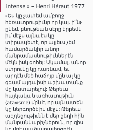
intense » – Henri Héraut 1977
«Ես կը չափեմ ամբողջ 
հեռաւորութիւնը որ կայ. ի՜նչ 
ընեմ, բնութեան սէրը երբեմն 
իմ մէջս այնպէս կը 
տիրապետէ, որ այլեւս չեմ 
համարձակիր անոր 
մանրամասնութիւններէն 
մէկն իսկ զոհել: Ակամայ, անոր 
ստրուկը կը դառնամ, եւ 
արդէն մեծ հաճոյք մըն ալ կը 
զգամ այդպիսի աշխատանք 
մը կատարելով: Թերեւս 
հայկական առհաւութիւն 
(atavisme) մըն է, որ այն ատեն 
կը ներգործէ իմ մէջս: Թերեւս 
ազդեցութիւնն է մեր ցեղի հին 
մանրանկարիչներուն, որ զիս 
կը մղէ այս ծայրայեղօրէն 