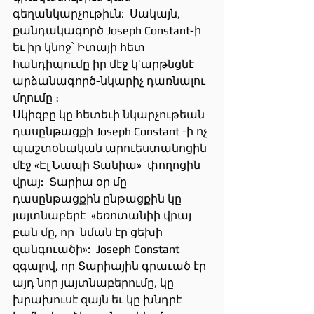
գեղանկարչութիւն:  Սակայն, 
քանդակագործ Joseph Constant-ի 
եւ իր կնոջ՝ Իտայի հետ 
հանդիպումը իր մէջ կ’արթնցնէ 
արձանագործ-նկարիչ դառնալու 
մղումը ։
Սկիզբը կը հետեւի նկարչութեան 
դասընթացքի Joseph Constant -ի ոչ 
պաշտօնական արուեստանոցին 
մէջ «Էլ Նապի Տանիա»  փողոցին 
վրայ:  Տարիա օր մը 
դասընթացքին ընթացքին կը 
յայտնաբերէ  «եռոտանիի վրայ 
բան մը, որ  նման էր ցեխի 
զանգուածի»:  Joseph Constant 
զգալով, որ Տարիային գրաւած էր 
այդ նոր յայտնաբերումը, կը 
խրախուսէ զայն եւ կը խնդրէ 