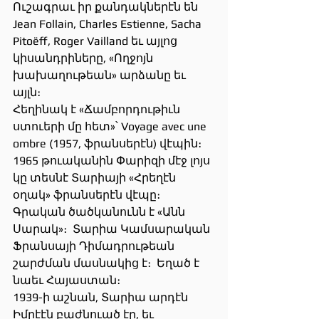
Ուշագրաւ իր քանդակներէն են 
Jean Follain, Charles Estienne, Sacha 
Pitoëff, Roger Vailland եւ այլոց 
կիսանդրիները, «Ողջոյն 
խախաղութեան» արձանը եւ 
այլն։
Հեղինակ է «Ճամբորդութիւն 
ստուերի մը հետ»՝ Voyage avec une 
ombre (1957, ֆրանսերէն) վէպին։ 
1965 թուականին Փարիզի մէջ լոյս 
կը տեսնէ Տարիայի «Հրեղէն 
օղակ» ֆրանսերէն վէպը։ 
Գրական ծածկանունն է «Անն 
Սարակ»։  Տարիա Կամսարական 
Ֆրանսայի Դիմադրութեան 
շարժման մասնակից է։  Եղած է 
նաեւ Հայաստան։
1939-ի աշնան, Տարիա արդէն 
Իմրէէն բաժնուած էր, եւ 