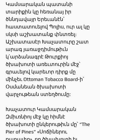
Կամսարական պատանի 
տարիքին կը հեռանայ իր 
ծննդավայր Երեւանէն՝ 
հաստատուելով Պոլիս, ուր ալ կը 
սկսի աշխատանք փնտռել։ 
Աշխատասէր Խաչատուրը շատ 
արագ յառաջդիմութիւն 
կ՛արձանագրէ Թուրքիոյ 
ծխախոտի առեւտուրին մէջ՝ 
գրաւելով կարեւոր դիրք մը 
մինչեւ Ottoman Tobacco Board-ի՝ 
Օսմանեան ծխախոտի 
վարչութեան ստեղծումը:
Խաչատուր Կամսարական 
Զմիւռնիոյ մէջ կը հիմնէ 
ծխախոտի ընկերութիւն մը՝ “The 
Pier of Pines” «Սոճիներու 
քարափը», որ ծխախոտի եւ 