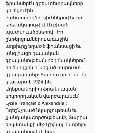
ֆրանսերէն գրել. տետրակները 
կը լեցուէին 
բանաստեղծութիւններով եւ իր 
երեւակայութիւնէն բխած 
պատմուածքներով։  Իր 
ընթերցումներու առաջին 
աղբիւրը եղած է ֆրանսացի եւ 
անգլիացի դասական 
գրականութեան հեղինակներու՝ 
իր ծնողքին ունեցած հարուստ 
գրադարանը: Տարիա իր ուսումը 
կ’աւարտէ 1924-ին, 
Աղեքսանդրիոյ ֆրանսական  
երկրորդական վարժարանէն` 
Lycée Français d’Alexandrie : 
Ոգեշնչուած նկարչութեան եւ 
քանդակագործութեամբ, Տարիա 
երկմտանքի մէջ կ’իյնայ ընտրելու 
գրականութիւն կամ 