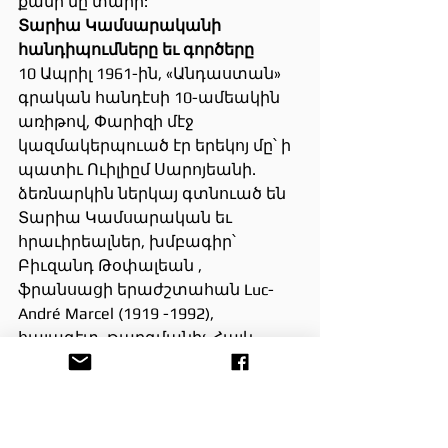
քանի մը տարի:
Տարիա Կամսարականի 
հանդիպումները եւ գործերը
10 Ապրիլ 1961-ին, «Անդաստան»   
գրական հանդէսի 10-ամեակին 
առիթով, Փարիզի մէջ  
կազմակերպուած էր երեկոյ մը՝ ի 
պատիւ Ուիլիըմ Սարոյեանի. 
ձեռնարկին ներկայ գտնուած են 
Տարիա Կամսարական եւ  
հրաւիրեալներ, խմբագիր՝ 
Բիւզանդ Թօփալեան , 
ֆրանսացի երաժշտահան Luc-
André Marcel (1919 -1992), 
հայագէտ, թարգմանիչ Հայկ 
Պէրպէրեան (1887 Պոլիս – 1978 
Փարիզ), գրող Վահէ Քաչա, բուն 
անունով՝ ՎահԷ Գառնիկ 
Խաչատուրեան (Դամասկոս 1928 