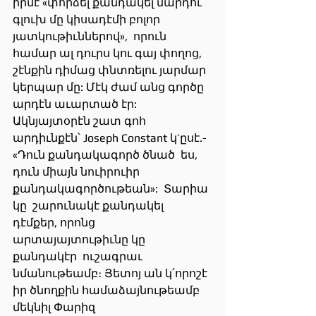
իրմէ «փորձել քանդակել մարդու 
գլուխ մը կիսադէմի բոլոր 
յատկութիւններով»,  որուն 
համար ալ դուրս կու գայ փողոց, 
շէնքին դիմաց փնտռելու յարմար 
կերպար մը: Մէկ ժամ անց գործը 
արդէն աւարտած էր: 
Ակնյայտօրէն շատ գոհ 
արդիւնքէն՝ Joseph Constant կ’ըսէ.-  
«Դուն քանդակագործ ծնած  ես, 
դուն միայն նուիրուիր 
քանդակագործութեան»:  Տարիա 
կը  շարունակէ քանդակել 
դէմքեր, որոնց 
արտայայտութիւնը կը 
քանդակէր  ուշագրաւ 
նմանութեամբ։ Յետոյ ան կ՛որոշէ 
իր ծնողքին համաձայնութեամբ 
մեկնիլ Փարիզ 