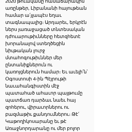
2020 թուականը համաճարակին 
առընթեր, Լիբանանի հայութեան 
համար ա՛յլապէս եղաւ 
տագնապալից։ Արդարեւ, երկրէն 
ներս յառաջացած տնտեսական 
դժուարութիւնները հետզհետէ 
խորանալով ստեղծեցին 
նիւթական լուրջ 
մտահոգութիւններ մեր 
ընտանիքներուն ու 
կառոյցներուն համար։ Եւ աւելի՛ն՝ 
Օգոստոսի 4-ին Պէյրութի 
նաւահանգիստին մէջ 
պատահած ահաւոր պայթումը 
պատճառ դարձաւ նաեւ հայ 
զոհերու, վիրաւորներու ու 
բազմաթիւ քանդումներու։ Թէ՛ 
Կաթողիկոսարանը եւ թէ 
Առաջնորդարանը ու մեր բոլոր 