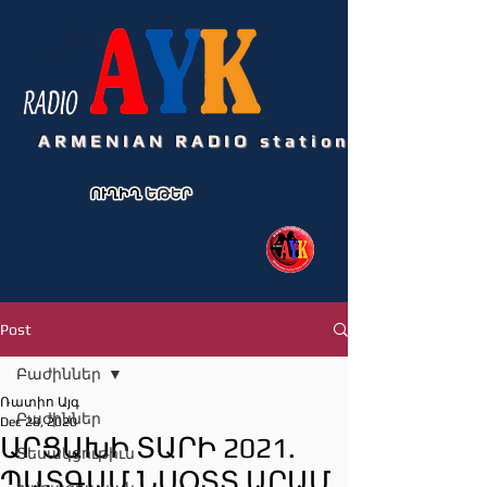
ARMENIAN RADIO station
Post
Բաժիններ
Ռատիո Այգ
Բաժիններ
Dec 28, 2020
ԱՐՑԱԽԻ ՏԱՐԻ 2021.
Տեսակցութիւն
ՊԱՏԳԱՄ ՆՍՕՏՏ ԱՐԱՄ