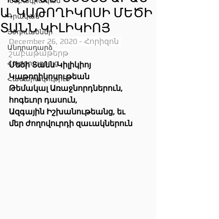
Խմբագրական
Ա. ԿԱԹՈՂԻԿՈՍԻ ՄԵԾԻ
Գրական
ՏԱՆՆ ԿԻԼԻԿԻՈՅ
Յօդուածներ
December 26, 2020 - Հորիզոն 
Անդրադարձ
շաբաթաթերթ
Հարցրազրոյց
Մեծի Տանն Կիլիկիոյ 
Կաթողիկոսութեան
Հասարակութիւն
Թեմակալ Առաջնորդներուն,
հոգեւոր դասուն,
Ազգային Իշխանութեանց, եւ
մեր ժողովուրդի զաւակներուն