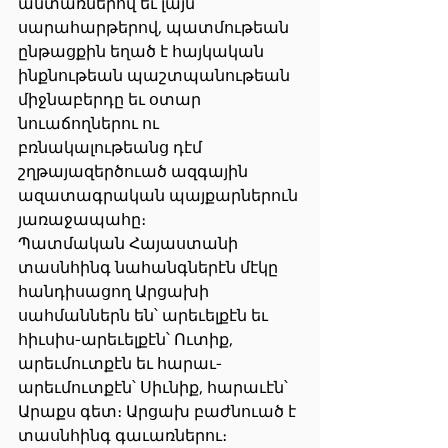
անտառներով եւ լայն 
սարահարթերով, պատմութեան 
ընթացքին եղած է հայկական 
ինքնութեան պաշտպանութեան 
միջնաբերդը եւ օտար 
նուաճողներու ու 
բռնակալութեանց դէմ 
շղթայազերծուած ազգային 
ազատագրական պայքարներուն 
յառաջապահը։
Պատմական Հայաստանի 
տասնհինգ նահանգներէն մէկը 
հանդիսացող Արցախի 
սահմաններն են՝ արեւելքէն եւ 
հիւսիս-արեւելքէն՝ Ուտիք, 
արեւմուտքէն եւ հարաւ-
արեւմուտքէն՝ Սիւնիք, հարաւէն՝ 
Արաքս գետ։ Արցախ բաժնուած է 
տասնհինգ գաւառներու։ 