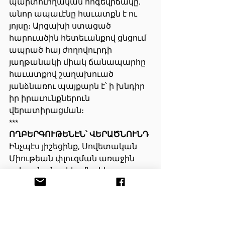
պարտուողական հոգեվիճակը. 
անոր ապաւէնը հաւատքն է ու 
յոյսը։ Արցախի ստացած 
հարուածին հետեւանքով ցնցում 
ապրած հայ ժողովուրդի 
յաղթանակի միակ ճանապարհը 
հաւատքով շաղախուած 
յանձնառու պայքարն է՝ ի խնդիր 
իր իրաւունքներուն 
վերատիրացման։
***
ՈՂԲԵՐԳՈՒԹԵՆԷՆ՝ ՎԵՐԱԾՆՈՒՆԴ
Ինչպէս յիշեցինք, Սովետական 
Միութեան փլուզման առաջին 
օրերուն, շնորհիւ մեր հերոս 
զաւակներուն, Արցախի 
անկախութիւնը հռչակուեցաւ, 
ինչպէս նաեւ նոր տարածքներ 
ազատագրուեցան, Արցախի 