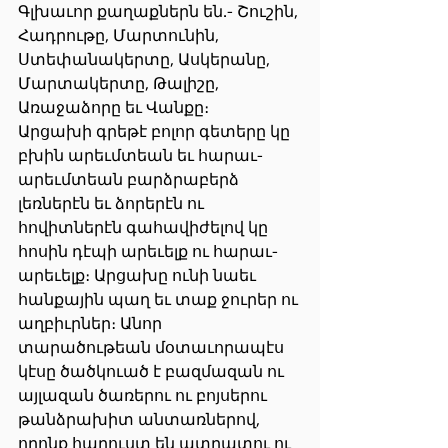
Գլխաւոր քաղաքներն են.- Շուշին, 
Հադրութը, Մարտունին, 
Ստեփանակերտը, Ասկերանը, 
Մարտակերտը, Թալիշը, 
Առաջաձորը եւ Վանքը։
Արցախի գրեթէ բոլոր գետերը կը 
բխին արեւմտեան եւ հարաւ-
արեւմտեան բարձրաբերձ 
լեռներէն եւ ձորերէն ու 
հովիտներէն գահավիժելով կը 
հոսին դէպի արեւելք ու հարաւ-
արեւելք։ Արցախը ունի նաեւ 
հանքային պաղ եւ տաք ջուրեր ու 
աղբիւրներ։ Անոր 
տարածութեան մօտաւորապէս 
կէսը ծածկուած է բազմազան ու 
այլազան ծառերու ու բոյսերու 
թանձրախիտ անտառներով, 
որոնք հարուստ են պտղատու ու 